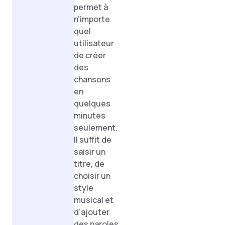
permet à
n’importe
quel
utilisateur
de créer
des
chansons
en
quelques
minutes
seulement.
Il suffit de
saisir un
titre, de
choisir un
style
musical et
d’ajouter
des paroles