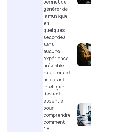
permet de
de
générer de
création
la musique
musical
en
par IA
quelques
Présen
secondes
compl
sans
MerciA
aucune
un ass
expérience
de
préalable.
correc
Explorer cet
rédact
assistant
effica
intelligent
SoulGe
devient
découv
essentiel
platef
pour
innova
comprendre
de cré
comment
et
l’IA
d’inte