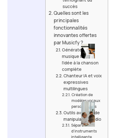
succès
par IA
Quelles sont les
Oulala
principales
Mon
fonctionnalités
Blog
innovantes offertes
Net :
par Musicfy ?
Votre
Générateur de
Guide
musique IA : de
pour
l’idée à la chanson
Créer
complète
un Blog
Chanteur IA et voix
à
expressives
Succès
multilingues
Création de
Barom
modèles vocaux
entre
personnalisés
compr
Outils avancés de
évolu
manipulation audio
entre
Séparation
d’instruments
en Fr
intelligente