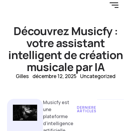
Découvrez Musicfy :
votre assistant
intelligent de création
musicale par IA
Gilles
décembre 12, 2025
Uncategorized
Musicfy est
DERNIERE
une
ARTICLES
plateforme
Design
d’intelligence
thinking :
artificielle
commen