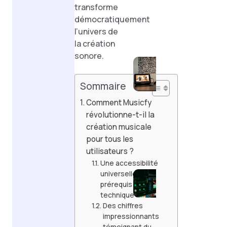
transforme
avec u
démocratiquement
girlfri
l’univers de
Découvr
la création
Genmo : 
sonore.
platefo
innovan
d’IA pour
Sommaire
création
Comment Musicfy
vidéo et
révolutionne-t-il la
multimé
création musicale
Tout
pour tous les
savoir
utilisateurs ?
sur Pika
Une accessibilité
Art :
universelle sans
l’outil
prérequis
innovant
technique
de
Des chiffres
création
impressionnants
vidéo
témoignant du