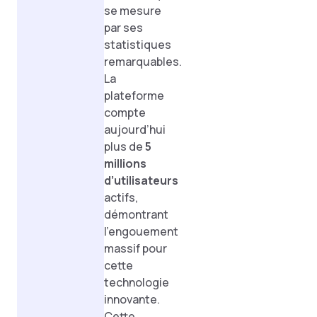
se mesure
par ses
statistiques
remarquables.
La
plateforme
compte
aujourd’hui
plus de
5
millions
d’utilisateurs
actifs,
démontrant
l’engouement
massif pour
cette
technologie
innovante.
Cette