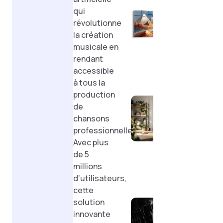
qui
l’art
révolutionne
stimule l
la création
créativit
musicale en
en
rendant
entrepri
accessible
?
à tous la
Candy 
production
expér
de
immer
chansons
avec 
professionnelles.
petit
Avec plus
virtue
de 5
perso
millions
Découvr
d’utilisateurs,
Musicfy 
cette
votre
solution
assistan
innovante
intellige